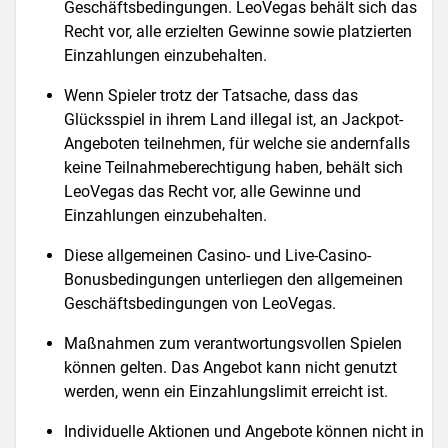
Geschäftsbedingungen. LeoVegas behält sich das
Recht vor, alle erzielten Gewinne sowie platzierten
Einzahlungen einzubehalten.
Wenn Spieler trotz der Tatsache, dass das
Glücksspiel in ihrem Land illegal ist, an Jackpot-
Angeboten teilnehmen, für welche sie andernfalls
keine Teilnahmeberechtigung haben, behält sich
LeoVegas das Recht vor, alle Gewinne und
Einzahlungen einzubehalten.
Diese allgemeinen Casino- und Live-Casino-
Bonusbedingungen unterliegen den allgemeinen
Geschäftsbedingungen von LeoVegas.
Maßnahmen zum verantwortungsvollen Spielen
können gelten. Das Angebot kann nicht genutzt
werden, wenn ein Einzahlungslimit erreicht ist.
Individuelle Aktionen und Angebote können nicht in