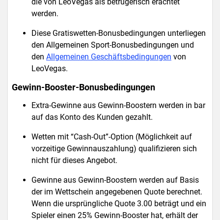
die von LeoVegas als betrügerisch erachtet
werden.
Diese Gratiswetten-Bonusbedingungen unterliegen
den Allgemeinen Sport-Bonusbedingungen und
den
Allgemeinen Geschäftsbedingungen
von
LeoVegas.
Gewinn-Booster-Bonusbedingungen
Extra-Gewinne aus Gewinn-Boostern werden in bar
auf das Konto des Kunden gezahlt.
Wetten mit “Cash-Out”-Option (Möglichkeit auf
vorzeitige Gewinnauszahlung) qualifizieren sich
nicht für dieses Angebot.
Gewinne aus Gewinn-Boostern werden auf Basis
der im Wettschein angegebenen Quote berechnet.
Wenn die ursprüngliche Quote 3.00 beträgt und ein
Spieler einen 25% Gewinn-Booster hat, erhält der