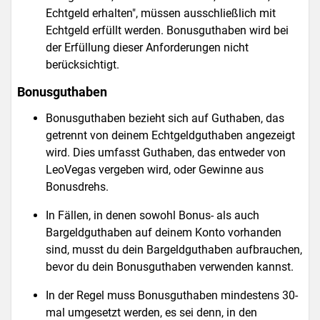
Echtgeld erhalten", müssen ausschließlich mit
Echtgeld erfüllt werden. Bonusguthaben wird bei
der Erfüllung dieser Anforderungen nicht
berücksichtigt.
Bonusguthaben
Bonusguthaben bezieht sich auf Guthaben, das
getrennt von deinem Echtgeldguthaben angezeigt
wird. Dies umfasst Guthaben, das entweder von
LeoVegas vergeben wird, oder Gewinne aus
Bonusdrehs.
In Fällen, in denen sowohl Bonus- als auch
Bargeldguthaben auf deinem Konto vorhanden
sind, musst du dein Bargeldguthaben aufbrauchen,
bevor du dein Bonusguthaben verwenden kannst.
In der Regel muss Bonusguthaben mindestens 30-
mal umgesetzt werden, es sei denn, in den