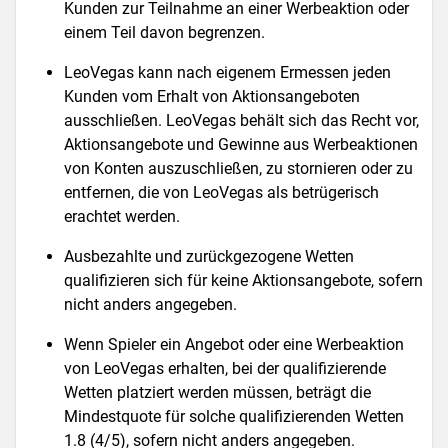
Kunden zur Teilnahme an einer Werbeaktion oder
einem Teil davon begrenzen.
LeoVegas kann nach eigenem Ermessen jeden
Kunden vom Erhalt von Aktionsangeboten
ausschließen. LeoVegas behält sich das Recht vor,
Aktionsangebote und Gewinne aus Werbeaktionen
von Konten auszuschließen, zu stornieren oder zu
entfernen, die von LeoVegas als betrügerisch
erachtet werden.
Ausbezahlte und zurückgezogene Wetten
qualifizieren sich für keine Aktionsangebote, sofern
nicht anders angegeben.
Wenn Spieler ein Angebot oder eine Werbeaktion
von LeoVegas erhalten, bei der qualifizierende
Wetten platziert werden müssen, beträgt die
Mindestquote für solche qualifizierenden Wetten
1.8 (4/5), sofern nicht anders angegeben.