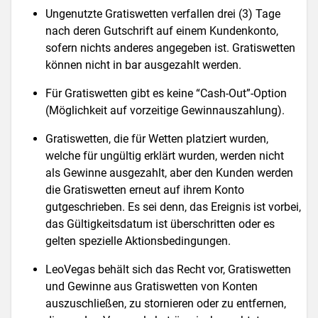
Ungenutzte Gratiswetten verfallen drei (3) Tage
nach deren Gutschrift auf einem Kundenkonto,
sofern nichts anderes angegeben ist. Gratiswetten
können nicht in bar ausgezahlt werden.
Für Gratiswetten gibt es keine “Cash-Out”-Option
(Möglichkeit auf vorzeitige Gewinnauszahlung).
Gratiswetten, die für Wetten platziert wurden,
welche für ungültig erklärt wurden, werden nicht
als Gewinne ausgezahlt, aber den Kunden werden
die Gratiswetten erneut auf ihrem Konto
gutgeschrieben. Es sei denn, das Ereignis ist vorbei,
das Gültigkeitsdatum ist überschritten oder es
gelten spezielle Aktionsbedingungen.
LeoVegas behält sich das Recht vor, Gratiswetten
und Gewinne aus Gratiswetten von Konten
auszuschließen, zu stornieren oder zu entfernen,