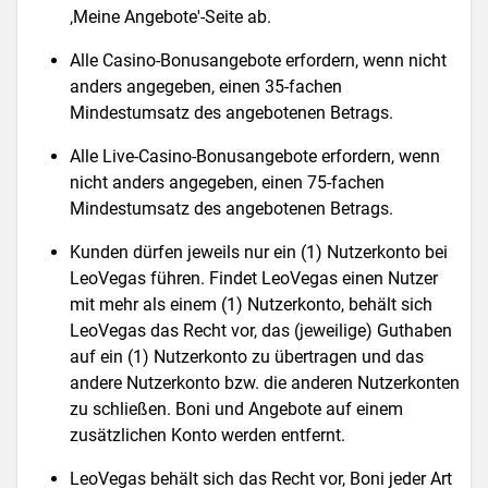
‚Meine Angebote'-Seite ab.
Alle Casino-Bonusangebote erfordern, wenn nicht
anders angegeben, einen 35-fachen
Mindestumsatz des angebotenen Betrags.
Alle Live-Casino-Bonusangebote erfordern, wenn
nicht anders angegeben, einen 75-fachen
Mindestumsatz des angebotenen Betrags.
Kunden dürfen jeweils nur ein (1) Nutzerkonto bei
LeoVegas führen. Findet LeoVegas einen Nutzer
mit mehr als einem (1) Nutzerkonto, behält sich
LeoVegas das Recht vor, das (jeweilige) Guthaben
auf ein (1) Nutzerkonto zu übertragen und das
andere Nutzerkonto bzw. die anderen Nutzerkonten
zu schließen. Boni und Angebote auf einem
zusätzlichen Konto werden entfernt.
LeoVegas behält sich das Recht vor, Boni jeder Art