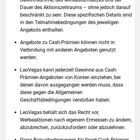
Dauer des Aktionszeitraums – ohne jedoch darauf
beschränkt zu sein. Diese spezifischen Details sind
in den Teilnahmebedingungen des jeweiligen
Angebots enthalten.
Angebote zu Cash-Prämien können nicht in
Verbindung mit anderen Angeboten genutzt
werden.
LeoVegas kann jederzeit Gewinne aus Cash-
Prämien-Angeboten von Konten einziehen, bei
denen davon ausgegangen werden muss, dass
diese gegen die Allgemeinen
Geschäftsbedingungen verstoßen haben.
LeoVegas behält sich das Recht vor,
Werbeaktionen nach eigenem Ermessen zu ändern,
abzubrechen, zurückzufordern oder abzulehnen.
Diese Bonusbedingungen für Sport-Cash-Prämien