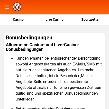
Casino
Live Casino
Sportwetten
Bonusbedingungen
Allgemeine Casino- und Live-Casino-
Bonusbedingungen
Kunden erhalten bei entsprechender Berechtigung
sowohl Angebotskarten als auch E-Mails/SMS mit
auf sie zugeschnittenen Angeboten. Um mehr
Details zu erhalten, ist ein Besuch der ‚Meine
Angebote'-Seite erforderlich, da bestimmte
Angebote oftmals nur für einen gewissen Zeitraum
gültig sind und spezifischen Bonusbedingungen
unterliegen.
Bei Angeboten, die eine Platzierung einer