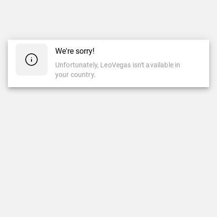
We're sorry!
Unfortunately, LeoVegas isn't available in
your country.
CASINO
LIVE CASINO
Casino
Live Casino
Leovegas Originals
Neu
Beliebt
Leovegas Exclusive