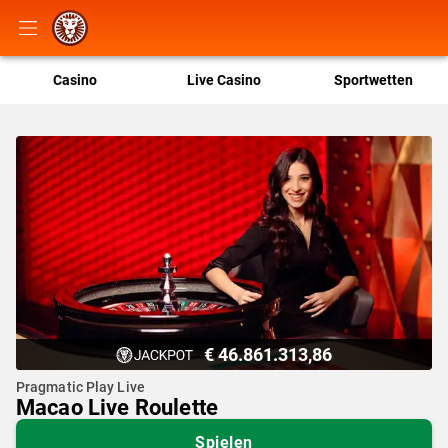
Casino
Live Casino
Sportwetten
€ 46.861.313,86
Pragmatic Play Live
Macao Live Roulette
Spielen