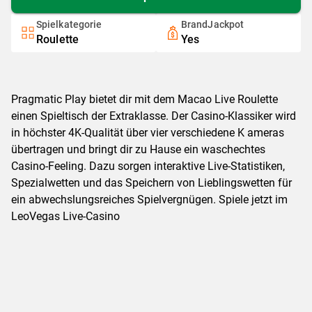
Spielkategorie
BrandJackpot
Roulette
Yes
Pragmatic Play bietet dir mit dem Macao Live Roulette
einen Spieltisch der Extraklasse. Der Casino-Klassiker wird
in höchster 4K-Qualität über vier verschiedene K ameras
übertragen und bringt dir zu Hause ein waschechtes
Casino-Feeling. Dazu sorgen interaktive Live-Statistiken,
Spezialwetten und das Speichern von Lieblingswetten für
ein abwechslungsreiches Spielvergnügen. Spiele jetzt im
LeoVegas Live-Casino