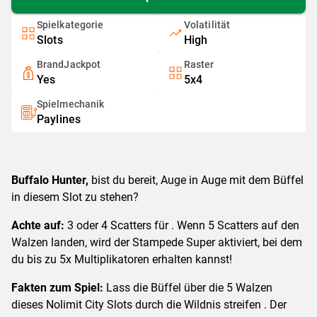
Spielkategorie
Volatilität
Slots
High
BrandJackpot
Raster
Yes
5x4
Spielmechanik
Paylines
Buffalo Hunter,
bist du bereit, Auge in Auge mit dem Büffel
in diesem Slot zu stehen?
Achte auf:
3 oder 4 Scatters für . Wenn 5 Scatters auf den
Walzen landen, wird der Stampede Super aktiviert, bei dem
du bis zu 5x Multiplikatoren erhalten kannst!
Fakten zum Spiel:
Lass die Büffel über die 5 Walzen
dieses Nolimit City Slots durch die Wildnis streifen . Der