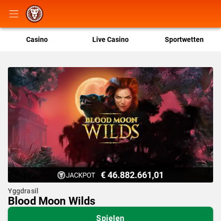
Casino
Live Casino
Sportwetten
€ 46.882.661,01
Yggdrasil
Blood Moon Wilds
Spielen