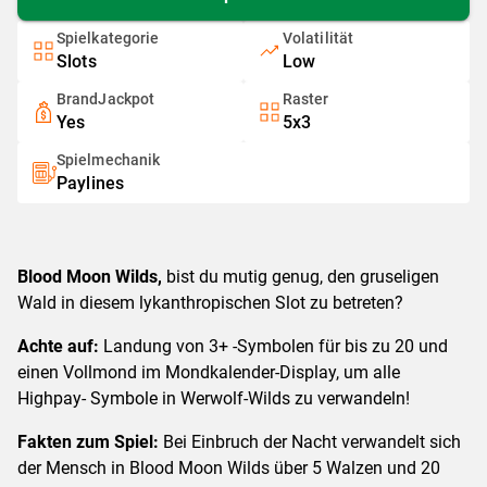
Spielkategorie
Volatilität
Slots
Low
BrandJackpot
Raster
Yes
5x3
Spielmechanik
Paylines
Blood Moon Wilds,
bist du mutig genug, den gruseligen
Wald in diesem lykanthropischen Slot zu betreten?
Achte auf:
Landung von 3+ -Symbolen für bis zu 20 und
einen Vollmond im Mondkalender-Display, um alle
Highpay- Symbole in Werwolf-Wilds zu verwandeln!
Fakten zum Spiel:
Bei Einbruch der Nacht verwandelt sich
der Mensch in Blood Moon Wilds über 5 Walzen und 20