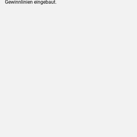
Gewinnlinien eingebaut.