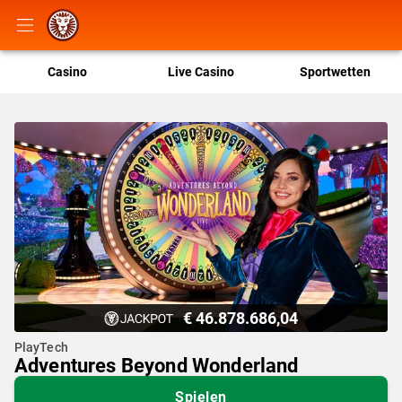
Casino
Live Casino
Sportwetten
€ 46.878.686,04
PlayTech
Adventures Beyond Wonderland
Spielen