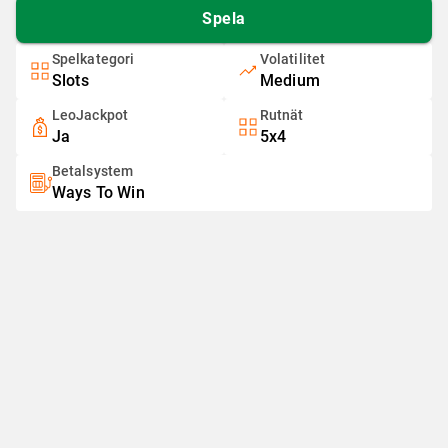
Spela
Spelkategori
Volatilitet
Slots
Medium
LeoJackpot
Rutnät
Ja
5x4
Betalsystem
Ways To Win