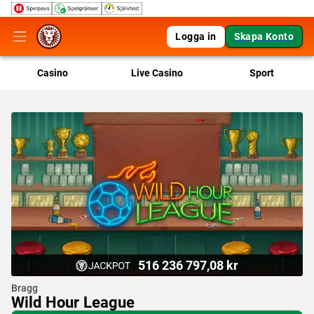
Logga in
Skapa Konto
Casino
Live Casino
Sport
516 236 797,08 kr
Bragg
Wild Hour League