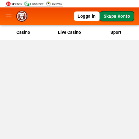
Logga in
Skapa Konto
Casino
Live Casino
Sport