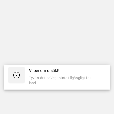
Vi ber om ursäkt!
Tyvärr är LeoVegas inte tillgängligt i ditt
land.