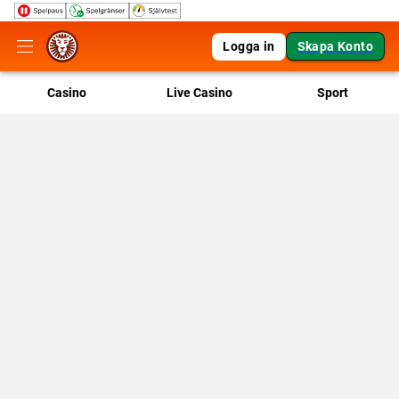
Logga in
Skapa Konto
Casino
Live Casino
Sport