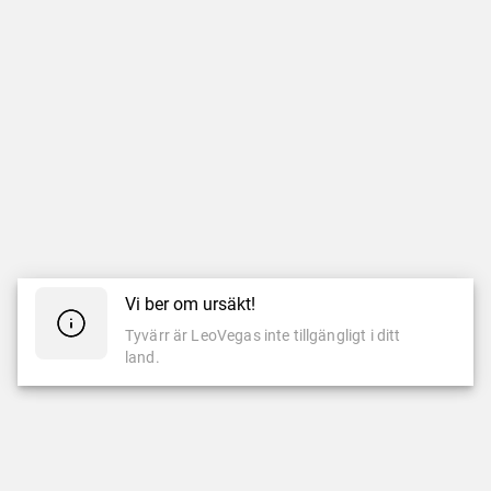
Vi ber om ursäkt!
Tyvärr är LeoVegas inte tillgängligt i ditt
land.