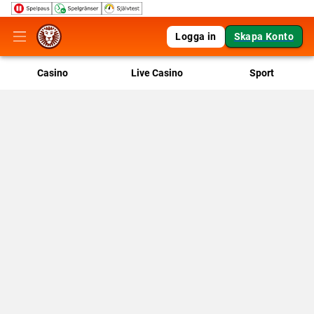
Logga in
Skapa Konto
Casino
Live Casino
Sport