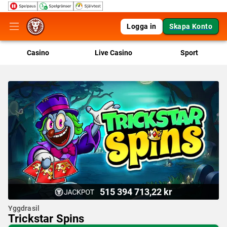
Logga in
Skapa Konto
Casino
Live Casino
Sport
515 394 713,22 kr
Yggdrasil
Trickstar Spins