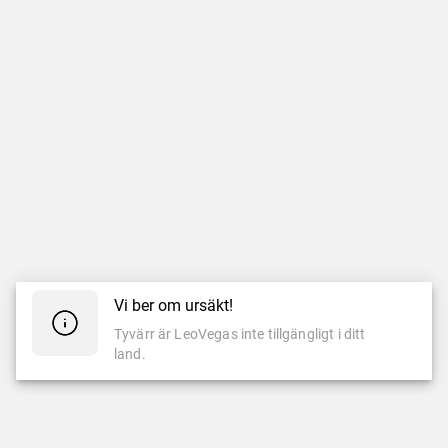
Vi ber om ursäkt!
Tyvärr är LeoVegas inte tillgängligt i ditt
land.