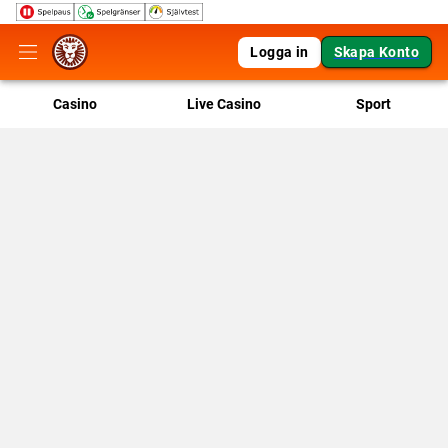
Logga in
Skapa Konto
Casino
Live Casino
Sport