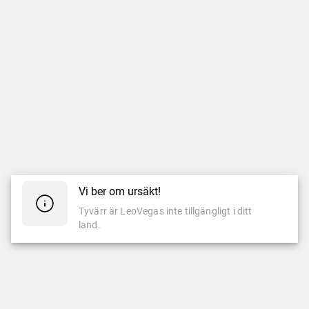
Vi ber om ursäkt!
Tyvärr är LeoVegas inte tillgängligt i ditt
land.