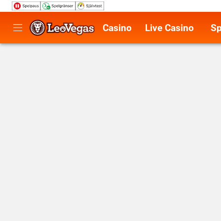
Casino
Live Casino
Sp