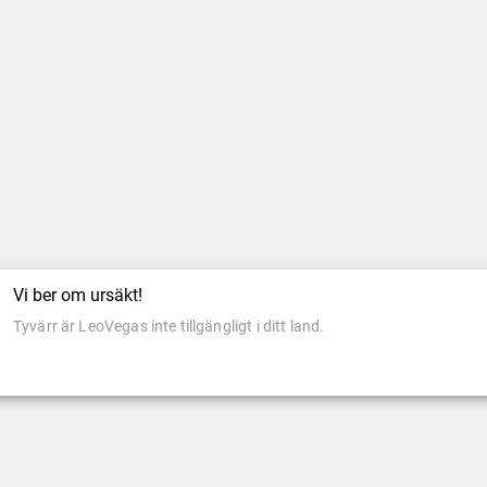
Vi ber om ursäkt!
Tyvärr är LeoVegas inte tillgängligt i ditt land.