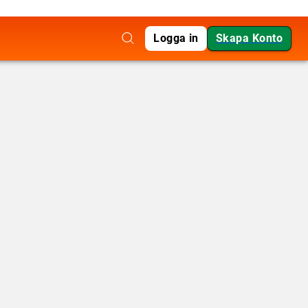
Logga in
Skapa Konto