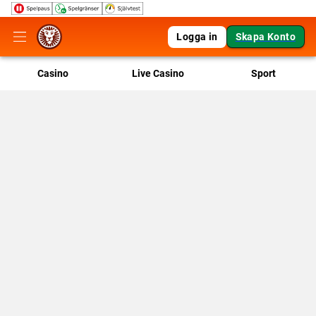
Logga in
Skapa Konto
Casino
Live Casino
Sport