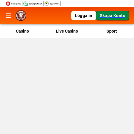
Logga in
Skapa Konto
Casino
Live Casino
Sport