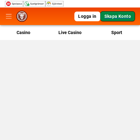
Logga in
Skapa Konto
Casino
Live Casino
Sport