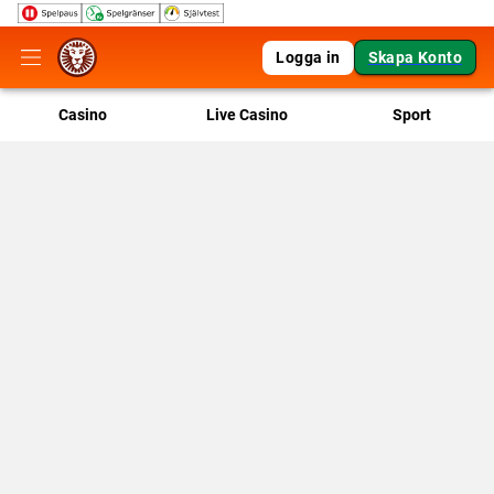
Logga in
Skapa Konto
Casino
Live Casino
Sport