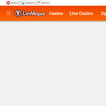
Casino
Live Casino
Sp