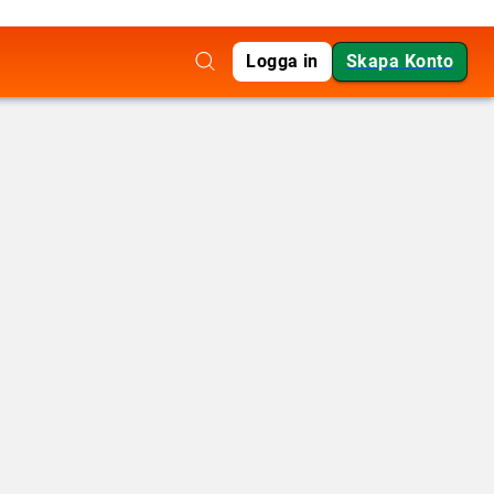
Logga in
Skapa Konto