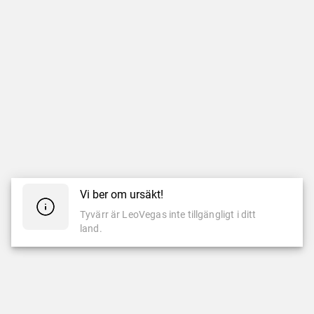
Vi ber om ursäkt!
Tyvärr är LeoVegas inte tillgängligt i ditt
land.