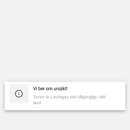
Vi ber om ursäkt!
Tyvärr är LeoVegas inte tillgängligt i ditt
land.