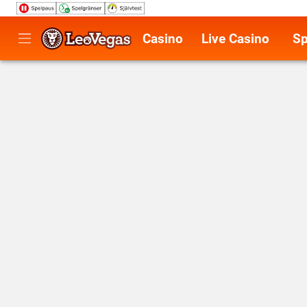
Casino
Live Casino
Sp