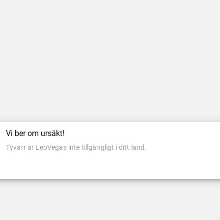
Vi ber om ursäkt!
Tyvärr är LeoVegas inte tillgängligt i ditt land.