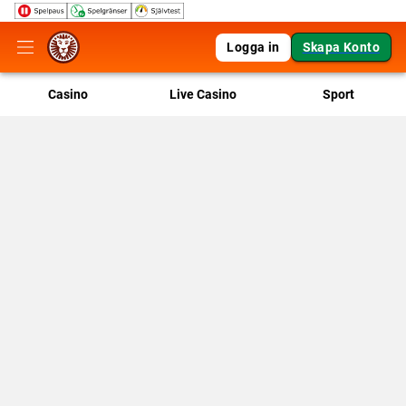
Logga in
Skapa Konto
Casino
Live Casino
Sport