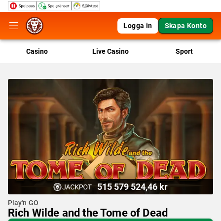
Logga in
Skapa Konto
Casino
Live Casino
Sport
515 579 524,46 kr
Play'n GO
Rich Wilde and the Tome of Dead