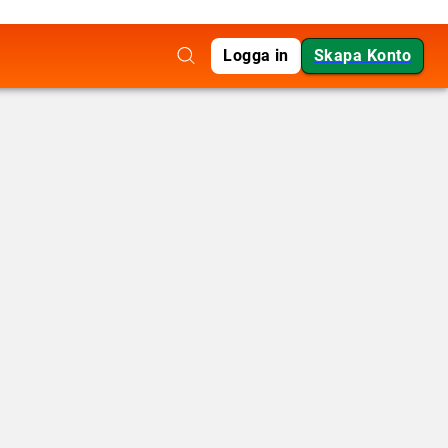
Logga in
Skapa Konto