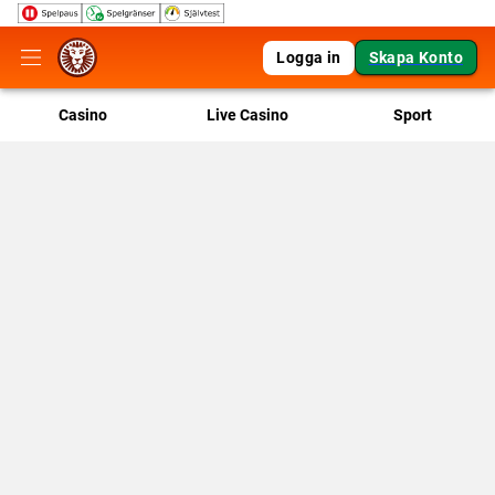
Logga in
Skapa Konto
Casino
Live Casino
Sport