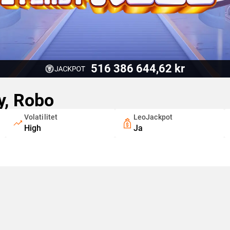
516 386 644,62 kr
y, Robo
Volatilitet
LeoJackpot
High
Ja