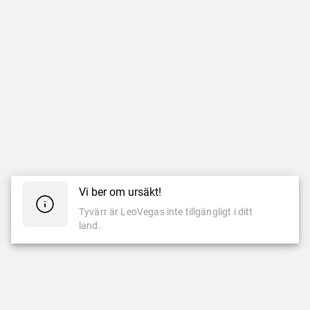
Vi ber om ursäkt!
Tyvärr är LeoVegas inte tillgängligt i ditt
land.