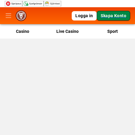
Logga in
Skapa Konto
Casino
Live Casino
Sport