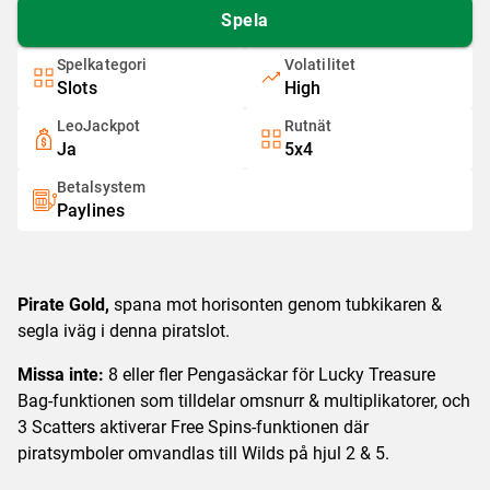
Spela
Spelkategori
Volatilitet
Slots
High
LeoJackpot
Rutnät
Ja
5x4
Betalsystem
Paylines
Pirate Gold,
spana mot horisonten genom tubkikaren &
segla iväg i denna piratslot.
Missa inte:
8 eller fler Pengasäckar för Lucky Treasure
Bag-funktionen som tilldelar omsnurr & multiplikatorer, och
3 Scatters aktiverar Free Spins-funktionen där
piratsymboler omvandlas till Wilds på hjul 2 & 5.