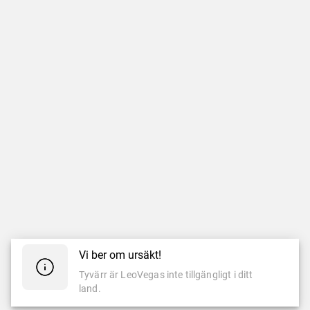
Vi ber om ursäkt!
Tyvärr är LeoVegas inte tillgängligt i ditt
land.