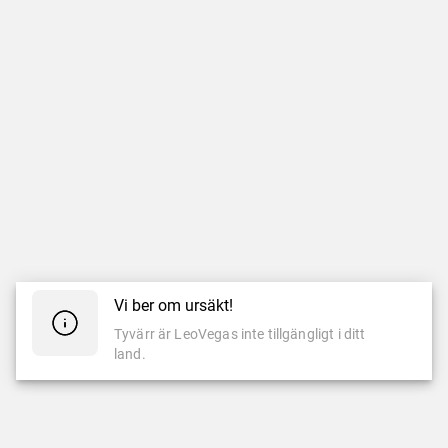
Vi ber om ursäkt!
Tyvärr är LeoVegas inte tillgängligt i ditt
land.