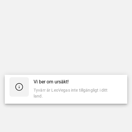
Vi ber om ursäkt!
Tyvärr är LeoVegas inte tillgängligt i ditt
land.