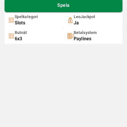
Spela
Spelkategori
LeoJackpot
Slots
Ja
Rutnät
Betalsystem
6x3
Paylines