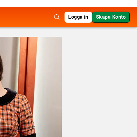
Logga in
Skapa Konto