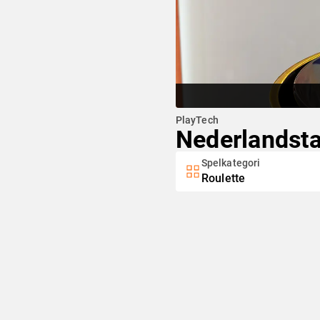
PlayTech
Nederlandsta
Spelkategori
Roulette