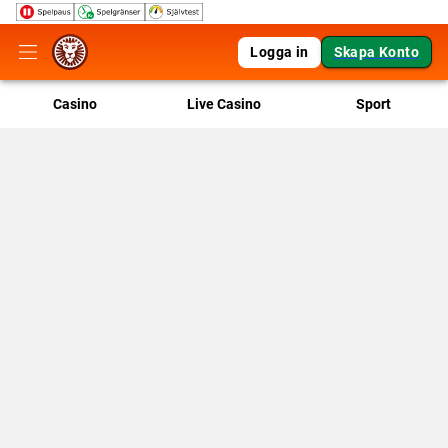
Logga in
Skapa Konto
Casino
Live Casino
Sport