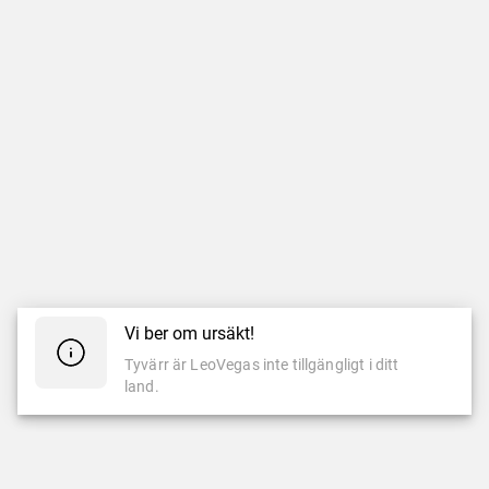
Vi ber om ursäkt!
Tyvärr är LeoVegas inte tillgängligt i ditt
land.