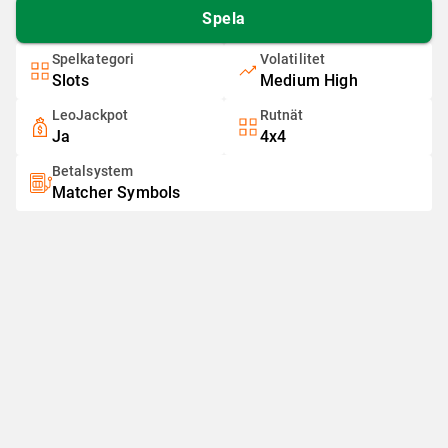
Spela
Spelkategori
Volatilitet
Slots
Medium High
LeoJackpot
Rutnät
Ja
4x4
Betalsystem
Matcher Symbols