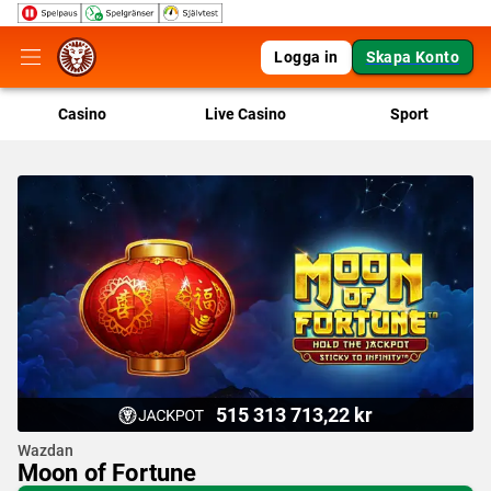
Logga in
Skapa Konto
Casino
Live Casino
Sport
515 313 713,22 kr
Wazdan
Moon of Fortune