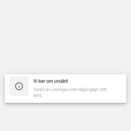
Vi ber om ursäkt!
Tyvärr är LeoVegas inte tillgängligt i ditt
land.