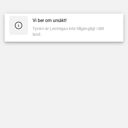
Vi ber om ursäkt!
Tyvärr är LeoVegas inte tillgängligt i ditt
land.
CASINO
LIVE CASINO
Spelautomater
Roulette
Populära Spel
Blackjack
Nya Spel
Poker