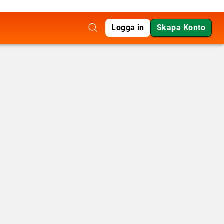
Logga in
Skapa Konto