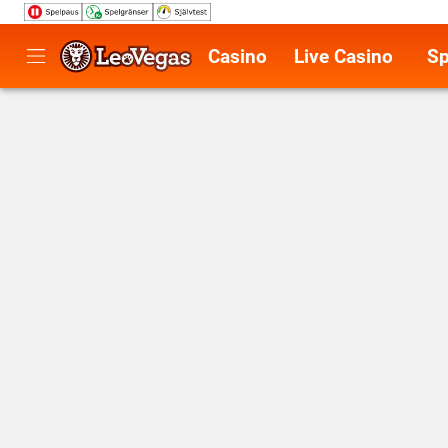
Casino
Live Casino
Sp