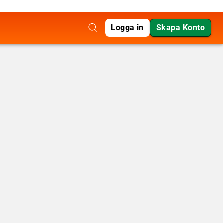
Logga in
Skapa Konto