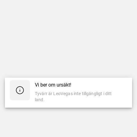
Vi ber om ursäkt!
Tyvärr är LeoVegas inte tillgängligt i ditt
land.