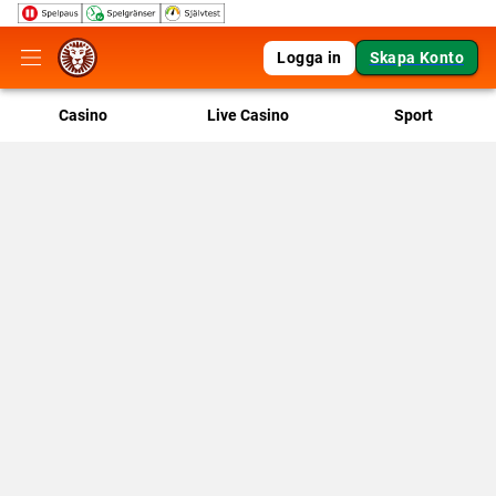
Logga in
Skapa Konto
Casino
Live Casino
Sport