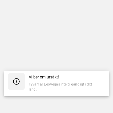
Vi ber om ursäkt!
Tyvärr är LeoVegas inte tillgängligt i ditt
land.