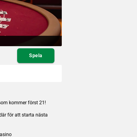
Spela
n som kommer först 21!
där för att starta nästa
casino