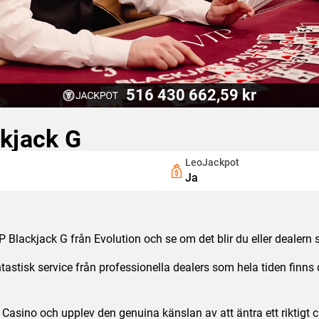
516 430 662,59 kr
ckjack G
LeoJackpot
Ja
IP Blackjack G från Evolution och se om det blir du eller dealer
ntastisk service från professionella dealers som hela tiden finns 
 Casino och upplev den genuina känslan av att äntra ett riktigt 