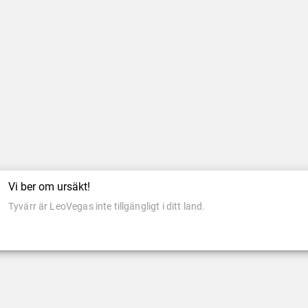
Vi ber om ursäkt!
Tyvärr är LeoVegas inte tillgängligt i ditt land.