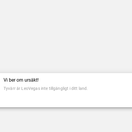
Vi ber om ursäkt!
Tyvärr är LeoVegas inte tillgängligt i ditt land.