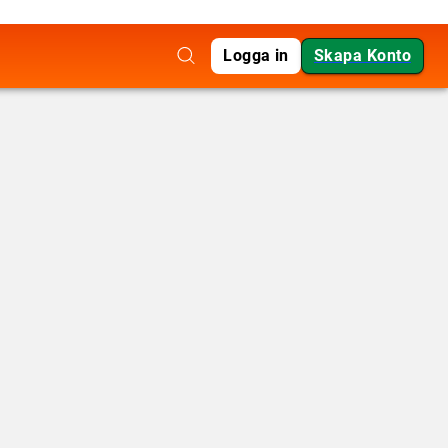
Logga in
Skapa Konto