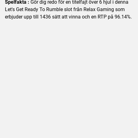
Spelfakta :
Gör dig redo för en titelfajt över 6 hjul i denna
Let's Get Ready To Rumble slot från Relax Gaming som
erbjuder upp till 1436 sätt att vinna och en RTP på 96.14%.