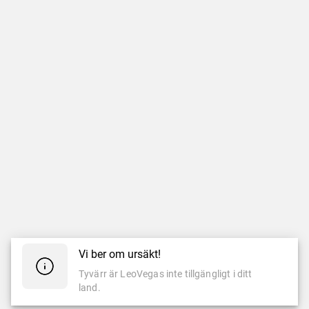
Vi ber om ursäkt!
Tyvärr är LeoVegas inte tillgängligt i ditt
land.