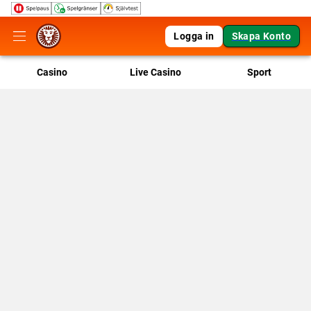
Logga in
Skapa Konto
Casino
Live Casino
Sport