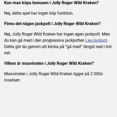
Kan man köpa bonusen i Jolly Roger Wild Kraken?
Nej, detta spel har ingen köp funktion.
Finns det någon jackpott i Jolly Roger Wild Kraken?
Nej, Jolly Roger Wild Kraken har ingen egen jackpott. Men
du kan gå med i den progressiva jackpotten
LeoJackpot
.
Detta gör du genom att klicka på “gå med” längst ned i hör
net.
Vilken är maxvinsten i Jolly Roger Wild Kraken?
Maxvinsten i Jolly Roger Wild Kraken ligger på 2 000x
insatsen