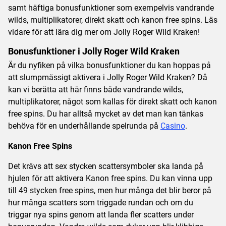
samt häftiga bonusfunktioner som exempelvis vandrande
wilds, multiplikatorer, direkt skatt och kanon free spins. Läs
vidare för att lära dig mer om Jolly Roger Wild Kraken!
Bonusfunktioner i Jolly Roger Wild Kraken
Är du nyfiken på vilka bonusfunktioner du kan hoppas på
att slumpmässigt aktivera i Jolly Roger Wild Kraken? Då
kan vi berätta att här finns både vandrande wilds,
multiplikatorer, något som kallas för direkt skatt och kanon
free spins. Du har alltså mycket av det man kan tänkas
behöva för en underhållande spelrunda på
Casino
.
Kanon Free Spins
Det krävs att sex stycken scattersymboler ska landa på
hjulen för att aktivera Kanon free spins. Du kan vinna upp
till 49 stycken free spins, men hur många det blir beror på
hur många scatters som triggade rundan och om du
triggar nya spins genom att landa fler scatters under